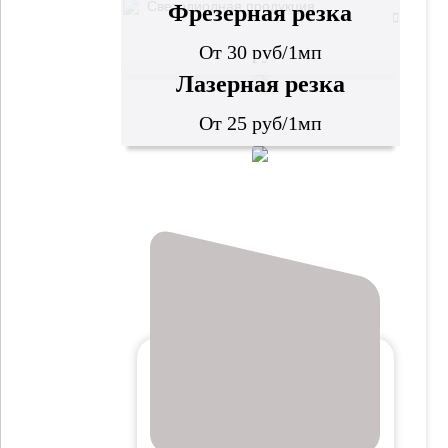
Светодиодная продукция
Фрезерная резка
От 30 руб/1мп
Лазерная резка
От 25 руб/1мп