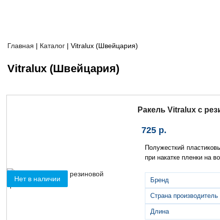
Главная
|
Каталог
|
Vitralux (Швейцария)
Vitralux (Швейцария)
Ракель Vitralux с ре
725
р.
Полужесткий пластиковы
при накатке пленки на в
Нет в наличии
Бренд
×
Страна производитель
Длина