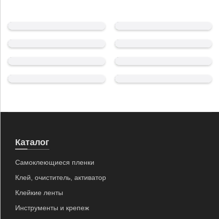
Двусторонние клейкие ленты
Инструменты и крепеж
Клей, очиститель, активатор
Листовые материалы
Профиль
Самоклеящаяся пленка
Светодиодная продукция
Фрезы и граверы
Каталог
Самоклеющиеся пленки
Клей, очиститель, активатор
Клейкие ленты
Инструменты и крепеж