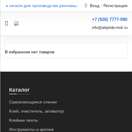
зки и печати для производства рекламы. Результат от 1 дня — без
Вход
/
Регистрация
+7 (926) 7777-090
info@artpride-msk.ru
В избранном нет товаров
Каталог
Самоклеющиеся пленки
Клей, очиститель, активатор
Клейкие ленты
Инструменты и крепеж