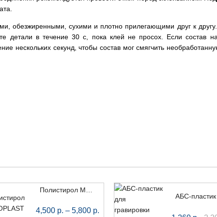
ата.
и, обезжиренными, сухими и плотно прилегающими друг к другу. 
е детали в течение 30 с, пока клей не просох. Если состав на
ение нескольких секунд, чтобы состав мог смягчить необработанн
Полистирол METZOPLAST зеркальный, 1000 x 2000 мм
4,500
р.
–
5,800
р.