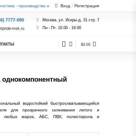
Вход
/
Регистрация
26) 7777-090
Москва, ул. Искры д. 31 стр. 7
Пн - Пт: 10.00 - 19.00
rtpride-msk.ru
НТАКТЫ
$0.00
A однокомпонентный
нальный водостойкий быстросхватывающийся
еля для прозрачного склеивания литого и
кла любых марок, АБС, ПВХ, полистирола и