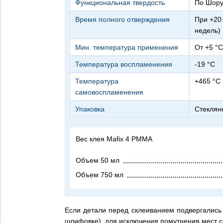
Функциональная твердость
по Шору
Время полного отверждения
при +20 °C, 50 % отн. влажности воздуха около 24 ч (испарение остаточных частей растворителя может длиться до 8
недель)
Мин. температура применения
от +5 °C
Температура воспламенения
-19 °C
Температура
+465 °C
самовоспламенения
Упаковка
стекля
Вес клея Mafix 4 PMMA
Объем 50 мл
Объем 750 мл
Если детали перед склеиванием подвергались
шлифовке), для исключения помутнения мест с