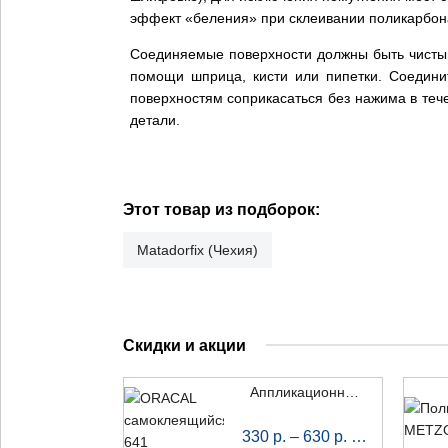
эффект «беления» при склеивании поликарбон
Соединяемые поверхности должны быть чистым
помощи шприца, кисти или пипетки. Соединит
поверхностям соприкасаться без нажима в теч
детали.
Этот товар из подборок:
Matadorfix (Чехия)
Скидки и акции
Аппликационная пленка ORACAL 641
за пог. м
330
р.
–
630
р.