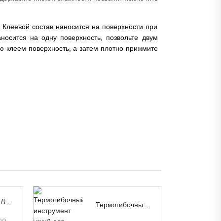
Клеевой состав наносится на поверхности при
носится на одну поверхность, позвольте двум
ую клеем поверхность, а затем плотно прижмите
АБС-пластик для гравировки 1200 x 600 x 1,3 мм
Термогибочный инструмент узкий для загибки под углом