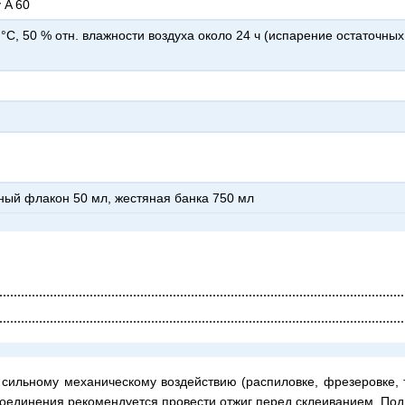
 A 60
×
+7 (926) 7777-090
info@artpride-msk.ru
нный флакон 50 мл, жестяная банка 750 мл
 сильному механическому воздействию (распиловке, фрезеровке, 
оединения рекомендуется провести отжиг перед склеиванием. Под