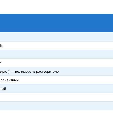
ix
я
акрил) — полимеры в растворителе
мпонентный
чный