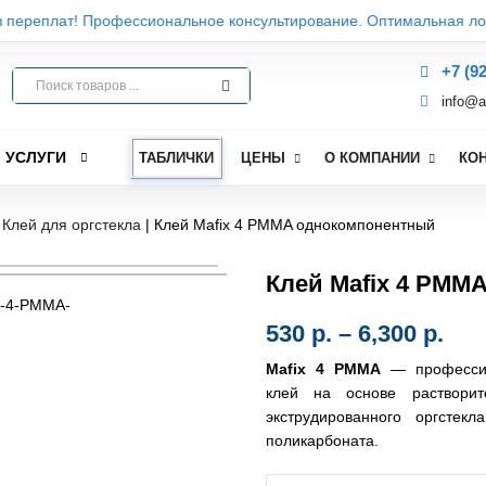
+7 (9
info@a
УСЛУГИ
ТАБЛИЧКИ
ЦЕНЫ
О КОМПАНИИ
КО
|
Клей для оргстекла
|
Клей Mafix 4 PMMA однокомпонентный
Клей Mafix 4 PMM
530
р.
–
6,300
р.
Mafix 4 PMMA
— профессио
клей на основе растворит
экструдированного оргсте
поликарбоната.