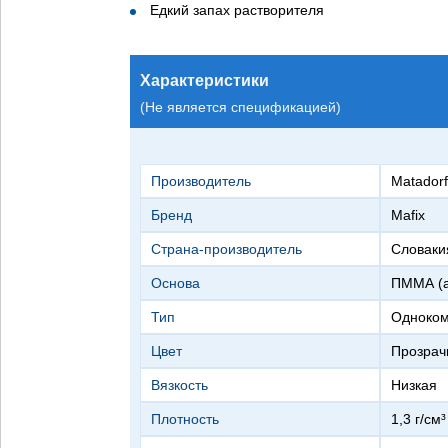
Едкий запах растворителя
Характеристики
(Не является спецификацией)
Производитель
Matadorf
Бренд
Mafix
Страна-производитель
Словаки
Основа
ПММА (
Тип
Одноко
Цвет
Прозра
Вязкость
Низкая
Плотность
1,3 г/cм³