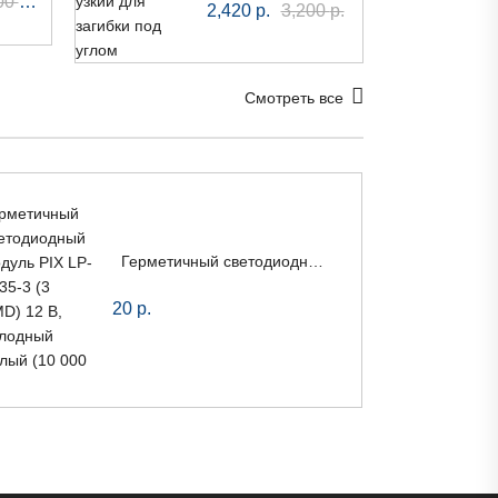
за лист
00
р.
2,420
р.
3,200
р.
Смотреть все
Герметичный светодиодный модуль PIX LP-2835-3 (3 SMD) 12 В, холодный белый (10 000 К)
20
р.