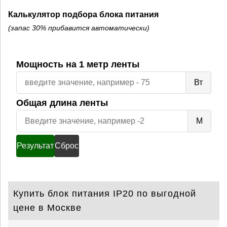
Калькулятор подбора блока питания
(запас 30% прибавится автоматически)
Мощность на 1 метр ленты
Мощ
Вт
на
Общая длина ленты
1
мет
Общ
М
лен
дли
лен
Результат
Сброс
Купить блок питания IP20 по выгодной
цене в Москве