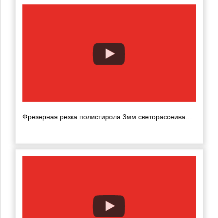
Фрезерная резка полистирола 3мм светорассеивающего с прижимом