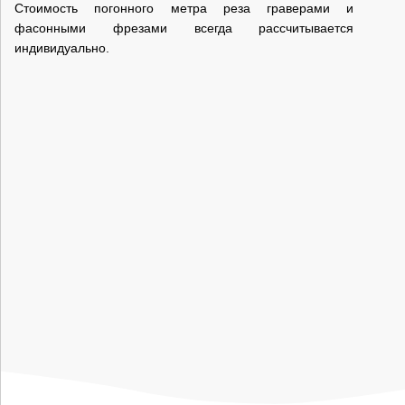
Стоимость погонного метра реза граверами и
фасонными фрезами всегда рассчитывается
Трехкоординатный фрезерно-гравировальный
индивидуально.
станок с ЧПУ MULTICUT 3000
Размер стола 4050х2100мм
Тип передачи по оси XY — косозубая рейка, которая
уменьшает вероятность пропусков шагов и
увеличивает точность перемещения
Тип передачи по оси Z — ШВП производства HIWIN,
толщиной 16 мм
Сервоприводы PANASONIC 1000 Вт
Шпиндель мощностью 3.5 кВт с воздушным
охлаждением
Поверхность стола с пазами под струбцины для
крепления заготовок на столе