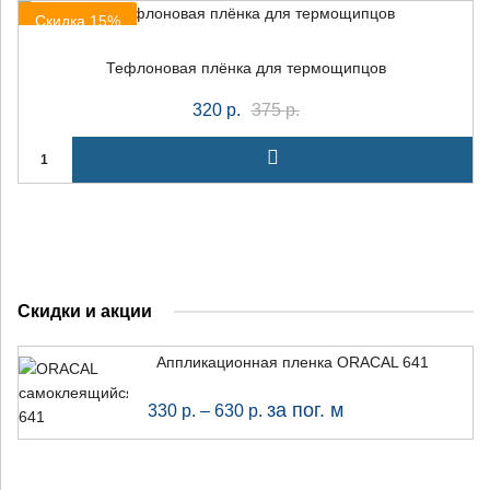
Скидка 15%
+7 (926) 7777-090
Тефлоновая плёнка для термощипцов
320
р.
375
р.
info@artpride-msk.ru
Скидки и акции
Аппликационная пленка ORACAL 641
за пог. м
330
р.
–
630
р.