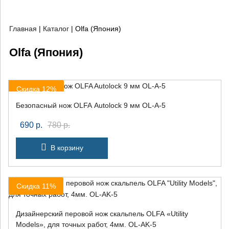
Главная
|
Каталог
|
Olfa (Япония)
Olfa (Япония)
Скидка 12%
Безопасный нож OLFA Autolock 9 мм OL-A-5
690
р.
780
р.
В корзину
Скидка 11%
Дизайнерский перовой нож скальпель OLFA «Utility
Models», для точных работ, 4мм. OL-AK-5