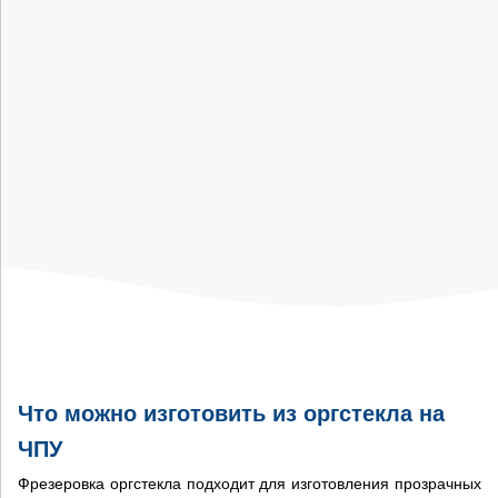
уменьшает вероятность пропусков шагов и
увеличивает точность перемещения
Тип передачи по оси Z — ШВП производства HIWIN,
толщиной 16 мм
Сервоприводы PANASONIC 1000 Вт
Шпиндель мощностью 3.5 кВт с воздушным
охлаждением
Поверхность стола с пазами под струбцины для
крепления заготовок на столе
Что можно изготовить из оргстекла на
ЧПУ
Фрезеровка оргстекла подходит для изготовления прозрачных