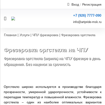
Вход
Услуги резки и п
/
Регистрация
+7 (926) 7777-090
info@artpride-msk.ru
Главная
|
Услуги
|
ЧПУ фрезеровка
|
Фрезеровка оргстекла
Фрезеровка оргстекла на ЧПУ
Фрезеровка оргстекла (акрила) на ЧПУ фрезере в день
обращения. Без наценок за срочность
Оргстекло широко используется в производстве благодаря
прозрачности, умеренной ударопрочности, устойчивости к
перепадам температур и повышенной влажности. Фрезеровка
оргстекла – один из наиболее оптимальных вариантов