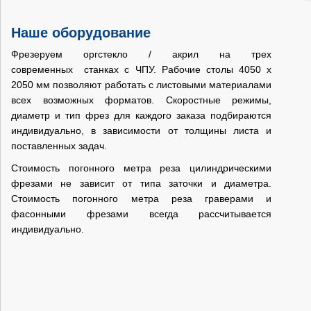
Наше оборудование
Фрезеруем оргстекло / акрил на трех
современных станках с ЧПУ. Рабочие столы 4050 х
2050 мм позволяют работать с листовыми материалами
всех возможных форматов. Скоростные режимы,
диаметр и тип фрез для каждого заказа подбираются
индивидуально, в зависимости от толщины листа и
поставленных задач.
Стоимость погонного метра реза цилиндрическими
фрезами не зависит от типа заточки и диаметра.
Стоимость погонного метра реза граверами и
фасонными фрезами всегда рассчитывается
Трехкоординатный фрезерно-гравировальный
индивидуально.
станок с ЧПУ MULTICUT 3000
Размер стола 4050х2100мм
Тип передачи по оси XY — косозубая рейка, которая