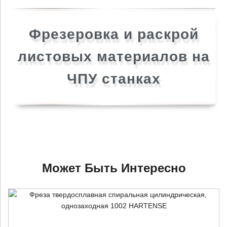
Фрезеровка и раскрой
листовых материалов на
ЧПУ станках
×
+7 (926) 7777-090
Может Быть Интересно
info@artpride-msk.ru