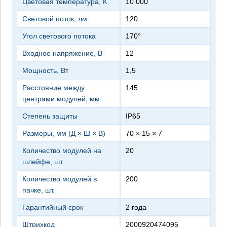
Цветовая температура, К
10 000
Световой поток, лм
120
Угол светового потока
170°
Входное напряжение, В
12
Мощность, Вт
1,5
Расстояние между
145
центрами модулей, мм
Степень защиты
IP65
Размеры, мм (Д × Ш × В)
70 × 15 × 7
Количество модулей на
20
шлейфе, шт.
Количество модулей в
200
пачке, шт.
Гарантийный срок
2 года
Штрихкод
2000920474095