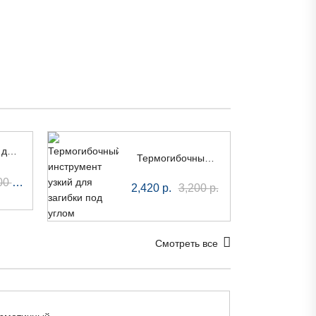
АБС-пластик для гравировки 1200 x 600 x 1,3 мм
Термогибочный инструмент узкий для загибки под углом
за лист
00
р.
2,420
р.
3,200
р.
Смотреть все