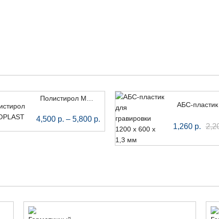
Полистирол METZOPLAST зеркальный, 1000 x 2000 мм
4,500
р.
–
5,800
р.
1,260
р.
2,2