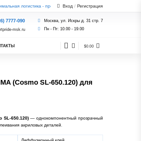
альная логистика - производство находится в черте Москвы
Вход
/
Регистрация
26) 7777-090
Москва, ул. Искры д. 31 стр. 7
Пн - Пт: 10.00 - 19.00
rtpride-msk.ru
НТАКТЫ
$0.00
MA (Cosmo SL-650.120) для
 SL-650.120)
— однокомпонентный прозрачный
клеивания акриловых деталей.
Диффузионный клей