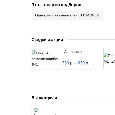
Этот товар из подборок:
Однокомпонентные клеи COSMOFEN
Скидки и акции
Аппликационная пленка ORACAL 641
за пог. м
330
р.
–
630
р.
Вы смотрели