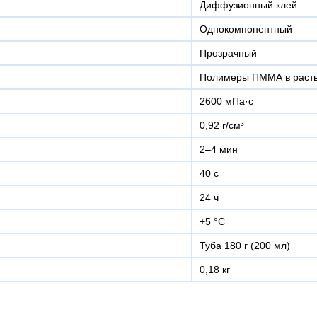
Диффузионный клей
Однокомпонентный
Прозрачный
Полимеры ПММА в раст
2600 мПа·с
0,92 г/см³
×
2–4 мин
40 с
+7 (926) 7777-090
24 ч
+5 °С
info@artpride-msk.ru
туба 180 г (200 мл)
0,18 кг