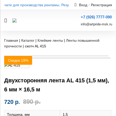
 печати для производства рекламы. Результат от 1 дня — без пере
Вход
/
Регистрация
+7 (926) 7777-090
info@artpride-msk.ru
Главная
|
Каталог
|
Клейкие ленты
|
Ленты повышенной
прочности
|
скотч AL 415
Скидка 19%
Двухсторонняя лента AL 415 (1,5 мм),
6 мм × 16,5 м
890
р.
720
р.
Толщина, мм
1,5