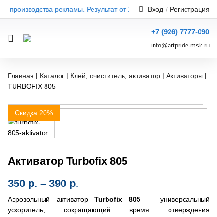
для производства рекламы. Результат от 1 дня — без переплат! Пр
Вход
/
Регистрация
+7 (926) 7777-090
info@artpride-msk.ru
Главная
|
Каталог
|
Клей, очиститель, активатор
|
Активаторы
|
TURBOFIX 805
Скидка 20%
Активатор Turbofix 805
350
р.
–
390
р.
Аэрозольный активатор
Turbofix 805
— универсальный
ускоритель, сокращающий время отверждения