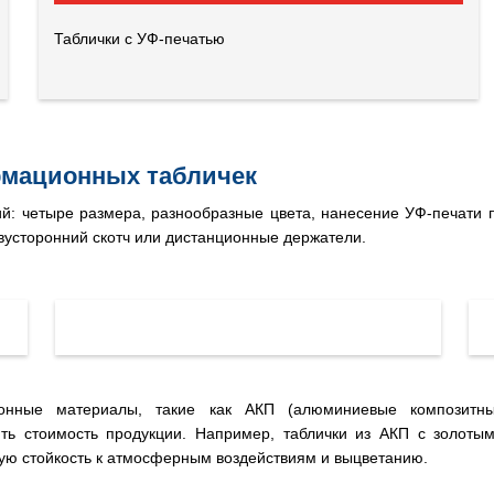
+7 (926) 7777-090
Таблички с УФ-печатью
info@artpride-msk.ru
рмационных табличек
: четыре размера, разнообразные цвета, нанесение УФ-печати 
вусторонний скотч или дистанционные держатели.
онные материалы, такие как АКП (алюминиевые композитны
ить стоимость продукции. Например, таблички из АКП с золот
кую стойкость к атмосферным воздействиям и выцветанию.